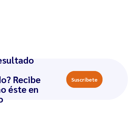
esultado
do? Recibe
Suscríbete
o éste en
o