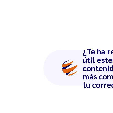
¿Te ha r
útil este
conteni
más com
tu corre