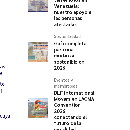
Venezuela:
nuestro apoyo a
las personas
afectadas
Sostenibilidad
Guía completa
para una
mudanza
sostenible en
das
2026
6.
Eventos y
te
membresías
í
DLF International
Movers en LACMA
Convention
2026:
 cuya
conectando el
futuro de la
movilidad