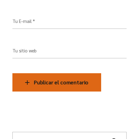
Tu E-mail *
Tu sitio web
Publicar el comentario
S
e