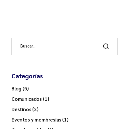
S
e
a
r
c
h
Categorías
Blog (5)
Comunicados (1)
Destinos (2)
Eventos y membresías (1)